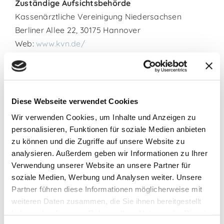
Zuständige Aufsichtsbehörde
Kassenärztliche Vereinigung Niedersachsen
Berliner Allee 22, 30175 Hannover
Web:
www.kvn.de/
Zuständige Landesärzte­kammer
Ärztekammer Niedersachsen
Karl-Wiechert-Allee 18-22, 30625 Hannover
Diese Webseite verwendet Cookies
Web:
www.aekn.de/aekn/
Wir verwenden Cookies, um Inhalte und Anzeigen zu
personalisieren, Funktionen für soziale Medien anbieten
Berufsrechtliche Regeln
zu können und die Zugriffe auf unsere Website zu
Berufsordnung der Landesärztekammer
analysieren. Außerdem geben wir Informationen zu Ihrer
Niedersachsen, einsehbar unter:
Verwendung unserer Website an unsere Partner für
www.aekn.de/fileadmin/inhalte/pdf/arzt-und-
soziale Medien, Werbung und Analysen weiter. Unsere
recht/berufsrecht-
Partner führen diese Informationen möglicherweise mit
niedersachsen/BO_komplett_01052020.pdf
weiteren Daten zusammen, die Sie ihnen bereitgestellt
Heilberufegesetz des Landes Niedersachsen,
haben oder die sie im Rahmen Ihrer Nutzung der Dienste