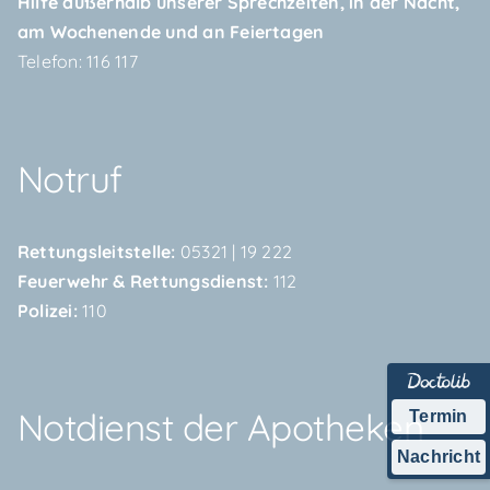
Hilfe außerhalb unserer Sprechzeiten, in der Nacht,
am Wochenende und an Feiertagen
Telefon:
116 117
Notruf
Rettungsleitstelle:
05321 | 19 222
Feuerwehr & Rettungsdienst:
112
Polizei:
110
Notdienst der Apotheken
Termin
Nachricht